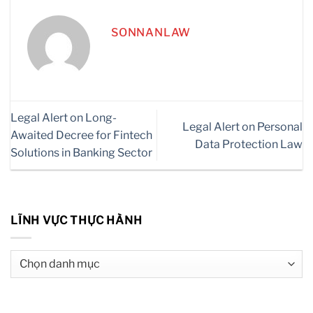
SONNANLAW
Legal Alert on Long-
Legal Alert on Personal
Awaited Decree for Fintech
Data Protection Law
Solutions in Banking Sector
LĨNH VỰC THỰC HÀNH
Lĩnh
vực
thực
hành