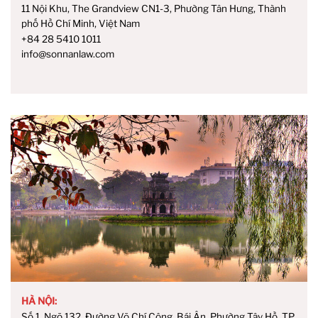
11 Nội Khu, The Grandview CN1-3, Phường Tân Hưng, Thành
phố Hồ Chí Minh, Việt Nam
+84 28 5410 1011
info@sonnanlaw.com
HÀ NỘI:
Số 1, Ngõ 132, Đường Võ Chí Công, Bái Ân, Phường Tây Hồ, TP.