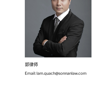
郭律师
Email: lam.quach@sonnanlaw.com