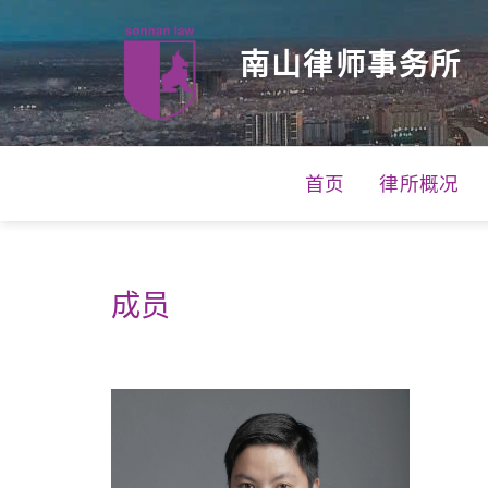
跳
到
南山律师事务所
内
容
首页
律所概况
成员