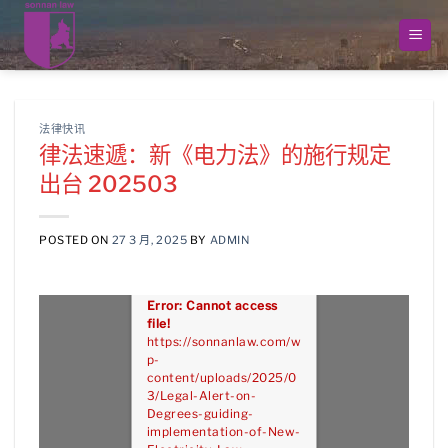
跳
到
内
容
法律快讯
律法速遞：新《电力法》的施行规定
出台 202503
POSTED ON
27 3 月, 2025
BY
ADMIN
Error: Cannot access
file!
https://sonnanlaw.com/w
p-
content/uploads/2025/0
3/Legal-Alert-on-
Degrees-guiding-
implementation-of-New-