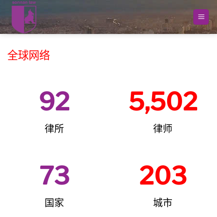
跳
到
内
容
全球网络
92
5,502
律所
律师
73
203
国家
城市