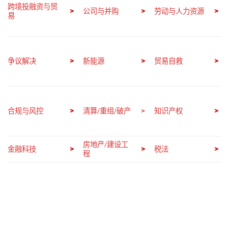
跨境投融资与贸
>
>
劳动与人力资源
>
公司与并购
易
争议解决
>
>
>
新能源
贸易自救
合规与风控
>
>
>
清算/重组/破产
知识产权
房地产/建设工
金融科技
税法
>
>
>
程